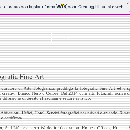
tato creato con la piattaforma
.com
. Crea oggi il tuo sito web.
UT
INTERIORS
PROJECTS
GALLERIES
grafia Fine Art
e curatore di Arte Fotografica, predilige la fotografia Fine Art ed è s
ti creativi, Bianco Nero o Colore. Dal 2014 cura altri fotografi, scrive d
diffusione di questo affascinante settore artistico.
Abitazioni, Uffici, Hotel. Servizi fotografici per privati e aziende. Ritrat
e certificata.
t, Still Life, etc. - Art Works for decoration: Homes, Offices, Hotels -